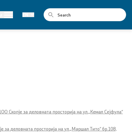
Public procurement
u
EN
Annual Plans
E-public procurement
Concluded Public Procurement
Contracts
ments
О Скопје за деловната просторија на ул.„Кемал Сејфула“
 за деловната просторија на ул.„Маршал Тито“ бр.108,