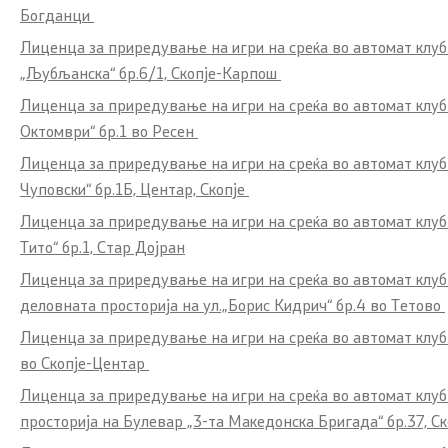
Богданци
Public Fin
Quality Policy
Лиценца за приредување на игри на среќа во автомат клуб
Financial e
„Љубљанска“ бр.6/1, Скопје-Карпош
Corruption prevention
Лиценца за приредување на игри на среќа во автомат клуб
Elections
Октомври“ бр.1 во Ресен
Organogram
Лиценца за приредување на игри на среќа во автомат клу
Financial I
Чуповски“ бр.1Б, Центар, Скопје
Sector
Лиценца за приредување на игри на среќа во автомат клуб
Тито“ бр.1, Стар Дојран
Laws and Regulations
Public relat
Лиценца за приредување на игри на среќа во автомат клу
деловната просторија на ул.„Борис Кидрич“ бр.4 во Тетово
Budget and Financing of LGUs
Statement
Лиценца за приредување на игри на среќа во автомат клуб 
Taxes
News
во Скопје-Центар
Лиценца за приредување на игри на среќа во автомат кл
Customs
Press conf
просторија на Булевар „3-та Македонска Бригада“ бр.37, С