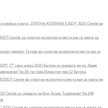
, трговија и услуги „ЗЛАТНА КОПАЧКА-ЕДЕН“ ДОО Скопје во
ЕЛ Скопје за уплатно-исплатното место кое се наоѓа на
спорт-импорт Тетово во уплатно-исплатното место кое се
ОРТ 77“ увоз-извоз ДОО Битола се седиште на ул.„Даме
кедонски“ бр.30 трг/ком/Безистен-лок.12 Битола.
ООЕЛ Скопје во уплатно-исплатното место кое се наоѓа на
Скопје со седиште на Бул.„Борис Трајковски“ бр.198
је.
 ДОО Скопје во уплатно-исплатното место кое се наоѓа на