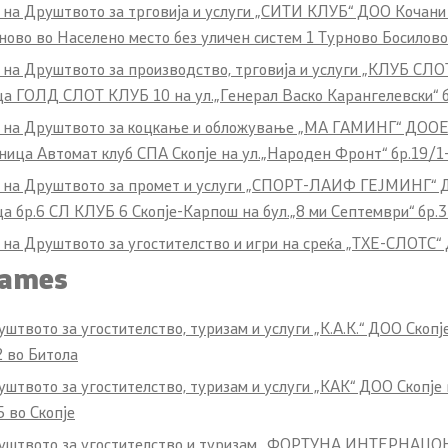
 на Друштвото за трговија и услуги „СИТИ КЛУБ“ ДОО Кочани с
ново во Населено место без уличен систем 1 Турново Босилово
 на Друштвото за производство, трговија и услуги „КЛУБ СЛОТ
ца ГОЛД СЛОТ КЛУБ 10 на ул.„Генерал Васко Карангелевски“ б
б на Друштвото за коцкање и обложување „МА ГАМИНГ“ ДООЕЛ 
ница Автомат клуб СПА Скопје на ул.„Народен Фронт“ бр.19/1-
б на Друштвото за промет и услуги „СПОРТ-ЛАИФ ГЕЈМИНГ“ ДО
 бр.6 СЛ КЛУБ 6 Скопје-Карпош на бул.„8 ми Септември“ бр.3 л
 на Друштвото за угостителство и игри на среќа „ТХЕ-СЛОТС“
Games
твото за угостителство, туризам и услуги „К.А.К.“ ДОО Скопје
2 во Битола
штвото за угостителство, туризам и услуги „КАК“ ДОО Скопје в
5 во Скопје
Друштвото за угостителство и туризам „ФОРТУНА ИНТЕРНАЦОНА