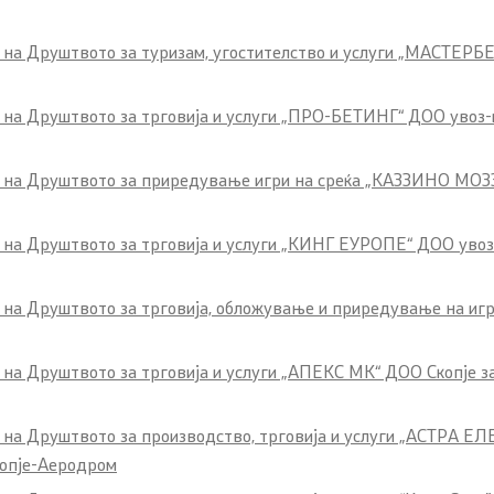
ance Academy
 на Друштвото за туризам, угостителство и услуги „МАСТЕРБЕ
ducation
 на Друштвото за трговија и услуги „ПРО-БЕТИНГ“ ДОО увоз-из
б на Друштвото за приредување игри на среќа „КАЗЗИНО МОЗЗ
nspection in the Public
 на Друштвото за трговија и услуги „КИНГ ЕУРОПЕ“ ДОО увоз-
ions
Е-services
б на Друштвото за трговија, обложување и приредување на иг
s
E-services
на Друштвото за трговија и услуги „АПЕКС МК“ ДОО Скопје за д
уб на Друштвото за производство, трговија и услуги „АСТР
erences
копје-Аеродром