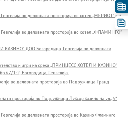
 Гевгелија
во деловната просторија во хотел „МЕРИОТ“ кој
 Гевгелија
во деловната просторија во хотел „ФЛАМИНГО“
Л И КАЗИНО“ ДОО Богородица, Гевгелија во деловната
стителство и игри на среќа „ПРИНЦЕСС ХОТЕЛ И КАЗИНО“
р.47/1-2, Богородица, Гевгелија.
опје во деловната просторија во Подружница Гранд
вната просторија во Подружница Луксор казино на ул.„4“
 Гевгелија во деловната просторија во Казино Фламинго