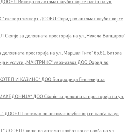
 ДООЕЛ Виница во автомат клубот кој се наоѓа на ул.
С“ експорт-импорт ДООЕЛ Охрид во автомат клубот кој се
Скопје за деловната просторија на ул.„Никола Вапцаров“
 деловната просторија на ул.„Маршал Тито“ бр.61, Битола
вија и услуги „МАКТРИКС“ увоз-извоз ДОО Охрид во
С ХОТЕЛ И КАЗИНО“ ДОО Богородица Гевгелија
за
 МАКЕДОНИЈА“ ДОО Скопје за деловната просторија на ул.
ДООЕЛ Гостивар во автомат клубот кој се наоѓа на ул.
“ ДООЕЛ Скопје во автомат клубот кој се наоѓа на ул.