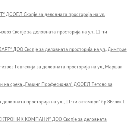
Т“ ДООЕЛ Скопје за деловната просторија на ул.
воз Скопје за деловната просторија на ул.„11-ти
АРТ“ ДОО Скопје за деловната просторија на ул.„Димтрие
извоз Гевгелија за деловната просторија на ул.„Маршал
Contact
ри на среќа „Гаминг Професионал“ ДООЕЛ Тетово за
Contact
еловната просторија на ул..„11-ти октомври“ бр.86-лок.1
Links
А ЕЛЕКТРОНИК КОМПАНИ“ ДОО Скопје за деловната
Accessibility Statement