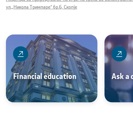
ул.„Никола Тримпаре“ бр.6, Скопје
Financial education
Ask a 