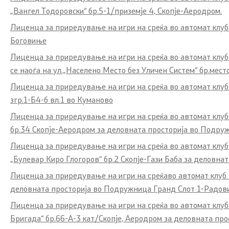
„Вангел Тодоровски“ бр.5-1/приземје 4, Скопје-Аеродром.
Public Investment Management
Л
иценца за приредување на игри на среќа во автомат клу
Боговиње
Лиценца за приредување на игри на среќа во автомат клу
се наоѓа на ул.„Населено Место без Уличен Систем“ бр.мест
Лиценца за приредување на игри на среќа во автомат клуб
згр.1-Б4-б вл.1 во Куманово
Лиценца за приредување на игри на среќа во автомат клу
бр.34 Скопје-Аеродром за деловната просторија во Подружн
Лиценца за приредување на игри на среќа во автомат клу
„Булевар Киро Глогоров“ бр.2 Скопје-Гази Баба за деловна
Лиценца за приредување на игри на среќаво автомат клуб
деловната просторија во Подружница Гранд Слот 1-Радови
Лиценца за приредување на игри на среќа во автомат клуб
Бригада“ бр.66-А-3 кат/Скопје, Аеродром за деловната пр