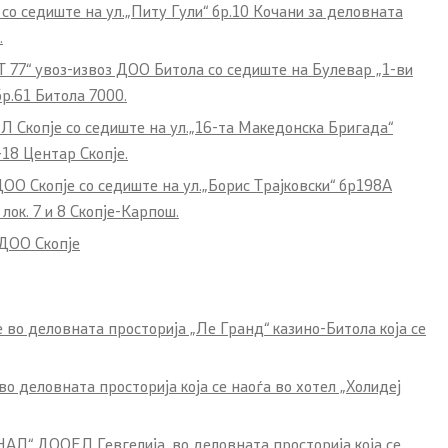
о седиште на ул.„Питу Гули“ бр.10 Кочани за деловната
.
 77“ увоз-извоз ДОО Битола со седиште на Булевар „1-ви
р.61 Битола 7000.
Скопје со седиште на ул.„16-та Македонска Бригада“
18 Центар Скопје.
О Скопје со седиште на ул.„Борис Трајковски“ бр198А
ок. 7 и 8 Скопје-Карпош.
 ДОО Скопје
 во деловната просторија „Ле Гранд“ казино-Битола која се
о деловната просторија која се наоѓа во хотел „Холидеј
Л“ ДООЕЛ Гевгелија, во деловната просторија која се