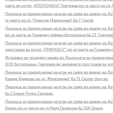
наоѓа во хотел „АПОЛОНИЈА“ Гевгелија кој се наоѓа на ул.„
Лиценца за приредување на игри на среќа во казино на Др
се наоѓа на
ул.„Плоштад Македонија“ бр.7, Скопје
Лиценца за приредување на игри на среќа во казино на Др
кој се наоѓа на Граничен премин Богородица бр.13, Гевгелиј
Лиценца за приредување на игри на среќа во казино на Д
просторија во хотел „ПРИНЦЕСС“ кој се наоѓа на Граничен 
Исправка на техничка грешка во Лиценцата за приредувањ
ДОО Богородица, Гевгелија во деловната просторија во хо
Лиценца за приредување на игри на среќа во казино на 
Казино Адмирал на ул.„Железничка“ бр.31 Скопје-Центар.
Лиценца за приредување на игри на среќа во казино на Др
бр.1 Блаце-Чучер Сандево.
Лиценца за приредување на игри на среќа во казино на Др
Охрид кој се наоѓа на ул.Наум Охридски бр.10А Охрид.