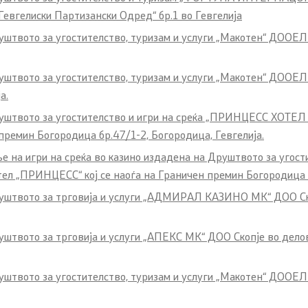
Гевгелиски Партизански Одред“ бр.1 во Гевгелија
уштвото за угостителство, туризам и услуги „Макотен“ ДООЕЛ
уштвото за угостителство, туризам и услуги „Макотен“ ДООЕЛ
а.
руштвото за угостителство и игри на среќа „ПРИНЦЕСС ХОТЕ
премин Богородица бр.47/1-2, Богородица, Гевгелија.
е на игри на среќа во казино издадена на Друштвото за уго
тел „ПРИНЦЕСС“ кој се наоѓа на Граничен премин Богородица б
Друштвото за трговија и услуги „АДМИРАЛ КАЗИНО МК“ ДОО Ск
уштвото за трговија и услуги „АПЕКС МК“ ДОО Скопје во дело
уштвото за угостителство, туризам и услуги „Макотен“ ДООЕЛ