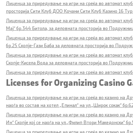
Лиценца за приредување на игри на среќа во автомат клуб
просторија Сити Клуб ДОО Кочани Сити Клуб Казино 16 Тур
Лиценца за приредување на игри на среќа во автомат клуб
Мај“ бр.344 Битола, за деловната просторија во Подружни
Лиценца за приредување на игри на среќа во автомат клу
бр.25 Скопје-Гази Баба за деловната просторија во Подруж
Лиценца за приредување на игри на среќа во автомат клу
Скопје-Кисела Вода за деловната просторија во Подружница
Лиценца за приредување на игри на среќа во автомат клуб
Licenses for Organizing Casino 
Лиценца за приредување на игри на среќа во казино на Друш
наоѓа во состав на хотел „Епинал“ на ул.„Широк сокак“ бр.6
Лиценца за приредување на игри на среќа во казино на Дру
Ин“ Скопје кој се наоѓа на ул.„Филип Втори Македонски“ бр.
Лиценца за приредување на игри на среќа во казино на 