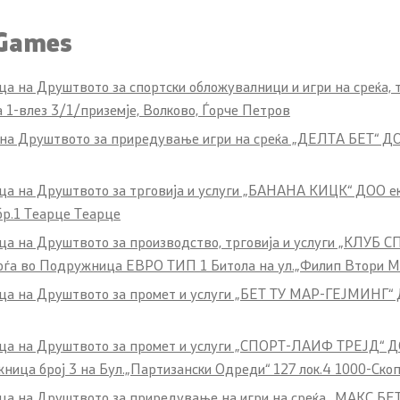
 Games
ца на Друштвото за спортски обложувалници и игри на среќа
а 1-влез 3/1/приземје, Волково, Ѓорче
Петров
на Друштвото за приредување игри на среќа „ДЕЛТА БЕТ“ ДОО
ца на Друштвото за трговија и услуги „БАНАНА КИЦК“ ДОО ек
бр.1 Теарце Теарце
а на Друштвото за производство, трговија и услуги „КЛУБ СП
наоѓа во Подружница ЕВРО ТИП 1 Битола на ул.„Филип Втори Ма
ца на Друштвото за промет и услуги „БЕТ ТУ МАР-ГЕЈМИНГ“ Д
ца на Друштвото за промет и услуги „СПОРТ-ЛАИФ ТРЕЈД“ ДОО 
ница број 3 на Бул.„Партизански Одреди“ 127 лок.4 1000-Скоп
а на Друштвото за приредување на игри на среќа „МАКС БЕТ“