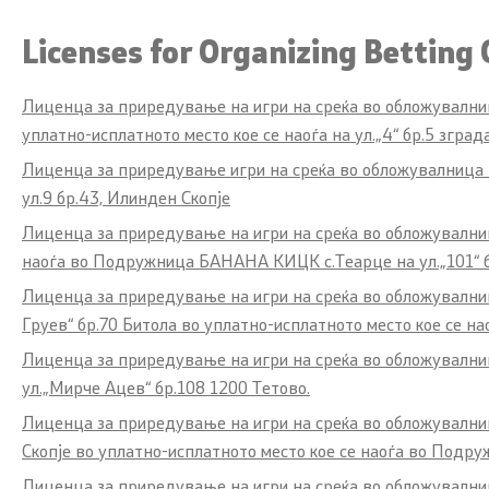
Licenses for Organizing Betting
Лиценца за приредување на игри на среќа во обложувални
уплатно-исплатното место кое се наоѓа на ул.„4“ бр.5 зград
Лиценца за приредување игри на среќа во обложувалница 
ул.9 бр.43, Илинден Скопје
Лиценца за приредување на игри на среќа во обложувални
наоѓа во Подружница БАНАНА КИЦК с.Теарце на ул.„101“ 
Лиценца за приредување на игри на среќа во обложувалниц
Груев“ бр.70 Битола во уплатно-исплатното место кое се 
Лиценца за приредување на игри на среќа во обложувални
ул.„Мирче Ацев“ бр.108 1200 Тетово.
Лиценца за приредување на игри на среќа во обложувални
Скопје во уплатно-исплатното место кое се наоѓа во Подруж
Лиценца за приредување на игри на среќа во обложувалниц