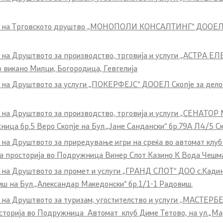
б на
Трговското друштво „МОНОПОЛИ КОНСАЛТИНГ“ ДООЕЛ 
б на Друштвото за производство, трговија и услуги „АСТРА
о викано Милци, Богородица, Гевгелија
 на Друштвото за услуги „ПОКЕРФЕЈС“ ДООЕЛ Скопје за делов
б на Друштвото за производство, трговија и услуги „СЕНАТО
ица бр.5 Веро Скопје на Бул.„Јане Сандански“ бр.79А Л4/5 Ск
б на Друштвото за приредување игри на среќа во автомат кл
та просторија во Подружница Винер Слот Казино К Вода Чешма С
 на Друштвото за промет и услуги „ГРАНД СЛОТ“ ДОО с.Кадино
ш на Бул.„Александар Македонски“ бр.1/1-1 Радовиш.
 на Друштвото за туризам, угостителство и услуги ,,МАСТЕРБ
осторија во Подружница Автомат клуб Диме Тетово, на ул.„Мар