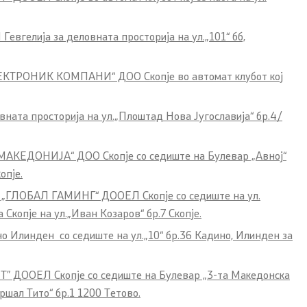
Гевгелија
за деловната просторија на ул.„101“ бб,
 ЕЛЕКТРОНИК КОМПАНИ“ ДОО Скопје во автомат клубот кој
One click to all services
ната просторија на ул.„Плоштад Нова Југославија“ бр.4/
Р МАКЕДОНИЈА“ ДОО Скопје со седиште на Булевар „Авној“
опје.
уб „ГЛОБАЛ ГАМИНГ“ ДООЕЛ Скопје со седиште на ул.
копје на ул.„Иван Козаров“ бр.7 Скопје.
 Илинден со седиште на ул.„10“ бр.36 Кадино, Илинден за
ЕТ” ДООЕЛ Скопје со седиште на Булевар „3-та Македонска
шал Тито“ бр.1 1200 Тетово.