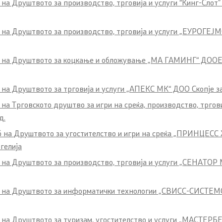
на Друштвото за производство, трговија и услуги “Кинг-Слот”
 на Друштвото за производство, трговија и услуги „ЕУРОГЕЈМ
б на Друштвото за коцкање и обложување „МА ГАМИНГ“ ДООЕЛ 
 to public information
на Друштвото за трговија и услуги „АПЕКС МК“ ДОО Скопје за
 на Трговското друштво за игри на среќа, производство, трго
wer protection
ид
.
б на
Друштвото за угостителство и игри на среќа „ПРИНЦЕС
гелија
ployees
б на Друштвото за производство, трговија и услуги „СЕНАТОР
nts
б на Друштвото за информатички технологии „СВИСС-СИСТЕМС“ 
на Друштвото за туризам, угостителство и услуги „МАСТЕРБЕТ