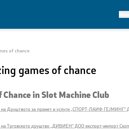
Key segments
Men
nce
Statistics
olicy and
Reforms​
nt
ames of chance
Projects
 Customs
izing games of chance
Publications and announce
System
rmonization of the
f Chance in Slot Machine Club
or Internal Financial
stem
б на Друштвото за промет и услуги „СПОРТ-ЛАИФ ГЕЈМИНГ“ ДО
lanning
 на Трговското друштво „ДИВИЕН“ ДОО експорт-импорт Скопје