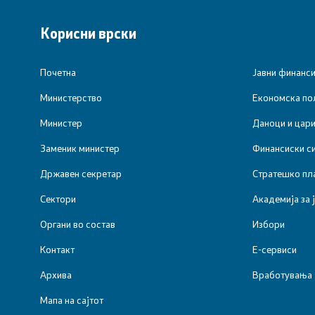
Финансиски систем
Обраќања
Корисни врски
Јавен долг
Интервјуа
Почетна
Јавни финанс
Позајмување од странство
Извештаи
Министерство
Економска пол
Гаранции за позајмување од
Слободен 
Министер
Даноци и цар
странство
од јавен к
Заменик министер
Финансиски с
Јавна внатрешна финансиска
Заштита н
Државен секретар
Стратешко пл
контрола
Сектори
Академија за 
Вести
Управа за имотно правни работи -
Органи во состав
Избори
закони
Листа на 
Контакт
Е-сервиси
Финансиска инспекција во
Вработув
Архива
Вработувања
јавниот сектор
Мапа на сајтот