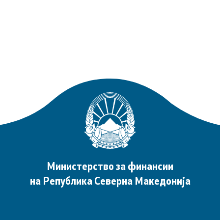
 за јавни финансии
а едукација
а инспекција во
ктор
авност
Е-сервиси
ја
Е-сервиси
Министерство за финансии
на Република Северна Македонија
ференции