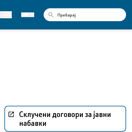
Јавни набавки
и
MK
Годишни планови
Е-јавни набавки
Склучени договори за јавни набавки
Склучени договори за јавни
набавки