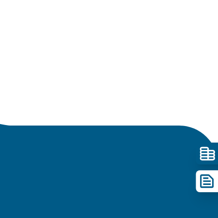
Контакт
Контакт
Корисни линкови
Изјава за пристапност