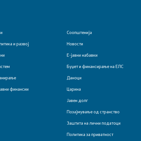
ии
Соопштенија
итика и развој
Новости
пристап до информации
ини
Е-јавни набавки
арактер
истем
Буџет и финансирање на ЕЛС
а укажувачи
анирање
Даноци
јавни финансии
Царина
Јавен долг
вработени
Позајмување од странство
ања
Заштита на лични податоци
Политика за приватност