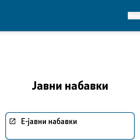
Клучни сегменти
Мен
ансии
Статистика
политика и развој
Реформи
царини
Проекти
и систем
Публикации и објави
Јавни набавки
 хармонизација на
на внатрешна
а контрола во јавниот
Е-јавни набавки
 планирање