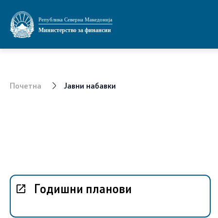
Министерство
Области
Република Северна Македонија
Министерство за финансии
За министерството
Јавни фин
Мисија и визија
Економска 
Почетна
Јавни набавки
Министер
Даноци и 
Заменик министер
Финансиск
Државен секретар
Централна
системот 
финансиск
Државни советници
сектор
Годишни планови
Сектори
Стратешко
Органи во состав