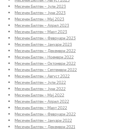
Централна хармонизација на системот на
Месечен Билтен – Јули 2023
внатрешна финансиска контрола во јавниот
Месечен Билтен – Јуни 2023
сектор
Месечен Билтен – Мај 2023
Месечен Билтен – Април 2023
Стратешко планирање
Месечен Билтен – Март 2023
Месечен Билтен – Февруари 2023
Месечен Билтен – Јануари 2023
Академија за јавни финансии
Месечен Билтен – Декември 2022
Месечен Билтен – Ноември 2022
Финансиска едукација
Месечен Билтен – Октомври 2022
Месечен Билтен – Септември 2022
Избори
Месечен Билтен – Август 2022
Месечен Билтен – Јули 2022
Финансиска инспекција во јавниот сектор
Месечен Билтен – Јуни 2022
Месечен Билтен – Мај 2022
Месечен Билтен – Април 2022
Месечен Билтен – Март 2022
Клучни сегменти
Месечен Билтен – Февруари 2022
Месечен Билтен – Јануари 2022
Статистика
Месечен Билтен – Декември 2021