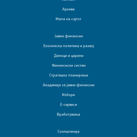
Архива
Мапа на сајтот
Јавни финансии
Економска политика и развој
Даноци и царини
Финансиски систем
Стратешко планирање
Академија за јавни финансии
Избори
Е-сервиси
Вработувања
Соопштенија