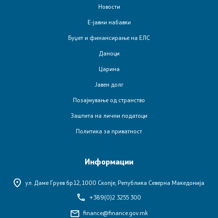
Новости
Е-јавни набавки
Буџет и финансирање на ЕЛС
Даноци
Царина
Јавен долг
Позајмување од странство
Заштита на лични податоци
Политика за приватност
Информации
ул. Даме Груев бр.12,
1000 Скопје, Република Северна Македонија
+389(0)2 3255 300
finance@finance.gov.mk