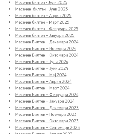
Месечен билтен - Јули 2025
Месечен билтен - Јуни 2025
Политика за квалитет
Месечен билтен – Април 2025
Месечен билтен – Март 2025
Превенција од корупција
Месечен билтен – Февруари 2025
Месечен билтен – Јануари 2025
Органограм
Месечен Билтен – Декември 2024
Месечен Билтен – Ноември 2024
Месечен Билтен – Октомври 2024
Месечен Билтен – Јули 2024
Области
Месечен Билтен – Јуни 2024
Месечен Билтен – Мај 2024
Јавни финансии
Месечен Билтен – Април 2024
Месечен Билтен – Март 2024
Економска политика и развој
Месечен Билтен – Февруари 2024
Месечен Билтен – Јануари 2024
Даноци и царини
Месечен Билтен – Декември 2023
Месечен Билтен – Ноември 2023
Месечен Билтен – Октомври 2023
Финансиски систем
Месечен Билтен – Септември 2023
Месечен Билтен – Август 2023