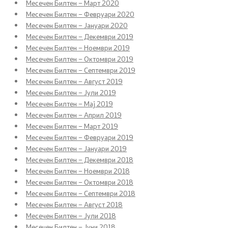
Месечен Билтен – Март 2020
Буџет и финансирање на ЕЛС
Месечен Билтен – Февруари 2020
Месечен Билтен – Јануари 2020
Даноци
Месечен Билтен – Декември 2019
Месечен Билтен – Ноември 2019
Царина
Месечен Билтен – Октомври 2019
Месечен Билтен – Септември 2019
Месечен Билтен – Август 2019
Финансиски систем
Месечен Билтен – Јули 2019
Месечен Билтен – Мај 2019
Јавен долг
Месечен Билтен – Април 2019
Месечен Билтен – Март 2019
Позајмување од странство
Месечен Билтен – Февруари 2019
Месечен Билтен – Јануари 2019
Месечен Билтен – Декември 2018
Гаранции за позајмување од странство
Месечен Билтен – Ноември 2018
Месечен Билтен – Октомври 2018
Јавна внатрешна финансиска контрола
Месечен Билтен – Септември 2018
Месечен Билтен – Август 2018
Управа за имотно правни работи - закони
Месечен Билтен – Јули 2018
Месечен Билтен – Јуни 2018