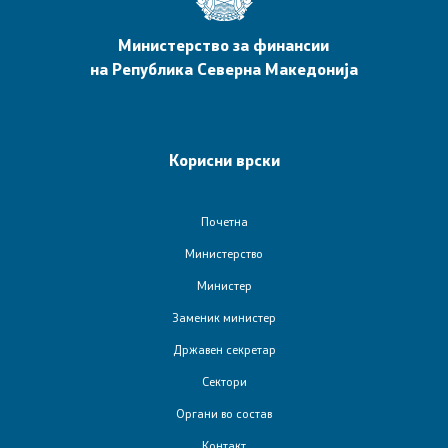
Е-сервиси
Министерство за финансии
на Република Северна Македонија
Контакт
Контакт
Корисни врски
Корисни линкови
Почетна
Изјава за пристапност
Министерство
Министер
Заменик министер
Со еден клик до сите услуги
Државен секретар
Сектори
Органи во состав
Контакт