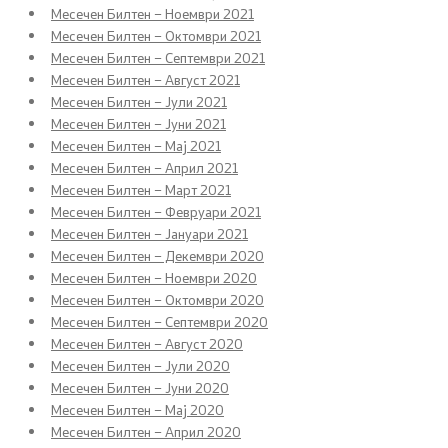
Месечен Билтен – Ноември 2021
Реформи
Месечен Билтен – Октомври 2021
Месечен Билтен – Септември 2021
Проекти
Месечен Билтен – Август 2021
Месечен Билтен – Јули 2021
Месечен Билтен – Јуни 2021
Публикации и објави
Месечен Билтен – Мај 2021
Месечен Билтен – Април 2021
Месечен Билтен – Март 2021
Јавни набавки
Месечен Билтен – Февруари 2021
Месечен Билтен – Јануари 2021
Годишни планови
Месечен Билтен – Декември 2020
Месечен Билтен – Ноември 2020
Е-јавни набавки
Месечен Билтен – Октомври 2020
Месечен Билтен – Септември 2020
Месечен Билтен – Август 2020
Склучени договори за јавни набавки
Месечен Билтен – Јули 2020
Месечен Билтен – Јуни 2020
Месечен Билтен – Мај 2020
Закони и прописи
Месечен Билтен – Април 2020