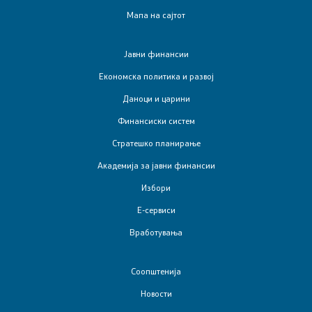
Финансиска инспекција во јавниот сектор
Мапа на сајтот
Заштита на лични податоци
Јавни финансии
Економска политика и развој
Субвенциониран станбен кредит
Даноци и царини
Управување со јавни инвестиции
Финансиски систем
Стратешко планирање
Односи со јавност
Академија за јавни финансии
Избори
Соопштенија
Е-сервиси
Вработувања
Новости
Прес-конференции
Соопштенија
Новости
Обраќања