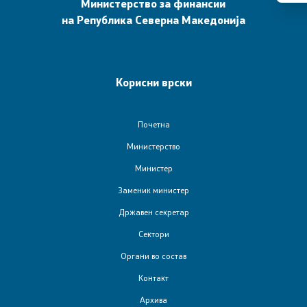
Министерство за финансии
Буџет и финансирање на ЕЛС
на Република Северна Македонија
Даноци
Царина
Корисни врски
Финансиски систем
Почетна
Министерство
Јавен долг
Министер
Позајмување од странство
Заменик министер
Државен секретар
Гаранции за позајмување од странство
Сектори
Јавна внатрешна финансиска контрола
Органи во состав
Контакт
Управа за имотно правни работи - закони
Архива