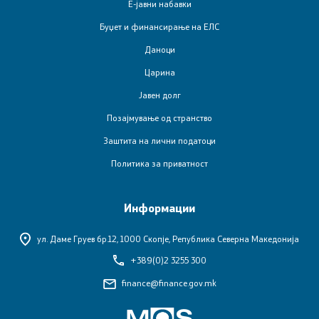
Е-јавни набавки
Интервјуа
Буџет и финансирање на ЕЛС
Даноци
Извештаи
Царина
Јавен долг
Слободен пристап до информации од јавен карактер
Позајмување од странство
Заштита на укажувачи
Заштита на лични податоци
Политика за приватност
Вести
Листа на вработени
Информации
ул. Даме Груев бр.12,
1000 Скопје, Република Северна Македонија
Вработувања
+389(0)2 3255 300
finance@finance.gov.mk
Е-сервиси