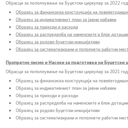
Обрасци за пополнување на Буџетски циркулар за 2022 го
Образец за финансиска конструкција на повеќегодишн
Образец за индикативниот план за јавни набавки
Образец за приходи и расходи
Образец за распределба на наменските и блок дотаци
Образец за родово буџетски иницијативи
Образец за систематизирани и пополнети работни мес
Пропратно писмо и Насоки за подготовка на Буџетски 
Обрасци за пополнување на Буџетски циркулар за 2021 го
Образец за финансиска конструкција на повеќегодишн
Образец за индикативниот план за јавни набавки
Образец за приходи и расходи
Образец за распределба на наменските и блок дотаци
Образец за родово буџетски иницијативи
Образец за систематизирани и пополнети работни мес