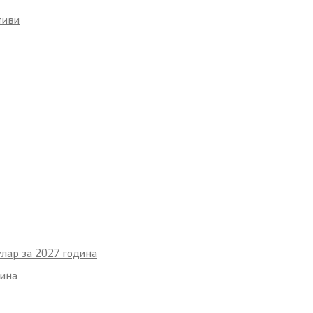
тиви
улар за 2027 година
дина