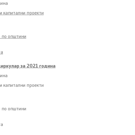
дина
и капитални проекти
и по општини
та
циркулар за 2021 година
дина
и капитални проекти
и по општини
та