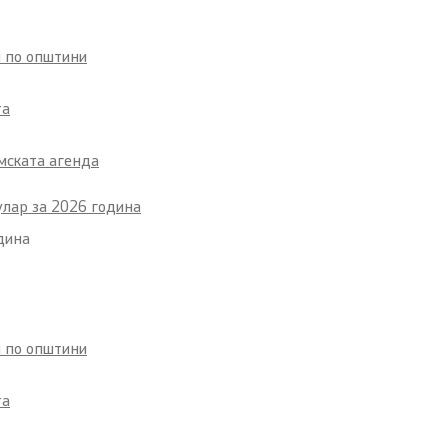
и по општини
та
мската агенда
улар за 2026 година
дина
и по општини
та