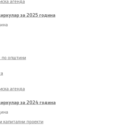
мска агенда
циркулар за 2025 година
дина
и по општини
та
мска агенда
циркулар за 2024 година
дина
и капитални проекти