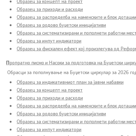
Образец за концепт на проект
Образец за приходи и расходи
Образец за распределба на наменските и блок дотаци
Образец за родово буџетски иницијативи
Образец за систематизирани и пополнети работни мес
Образец за инпут индикатори
Образец за фискален ефект кој произлегува од Рефор
П
ропратно писмо и Насоки за подготовка на Буџетски цирк
Обрасци за пополнување на Буџетски циркулар за 2026 го
Образец за индикативниот план за јавни набавки
Образец за концепт на проект
Образец за приходи и расходи
Образец за распределба на наменските и блок дотаци
Образец за родово буџетски иницијативи
Образец за систематизирани и пополнети работни мес
Образец за инпут индикатори