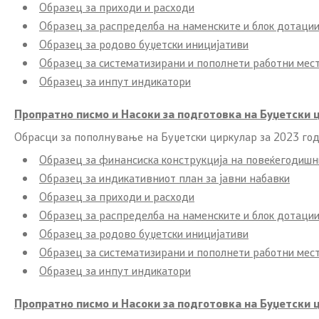
Образец за приходи и расходи
Образец за распределба на наменските и блок дотаци
Образец за родово буџетски иницијативи
Образец за систематизирани и пополнети работни мес
Образец за инпут индикатори
Пропратно писмо и Насоки за подготовка на Буџетски 
Обрасци за пополнување на Буџетски циркулар за 2023 го
Образец за финансиска конструкција на повеќегодишн
Образец за индикативниот план за јавни набавки
Образец за приходи и расходи
Образец за распределба на наменските и блок дотаци
Образец за родово буџетски иницијативи
Образец за систематизирани и пополнети работни мес
Образец за инпут индикатори
Пропратно писмо и Насоки за подготовка на Буџетски 