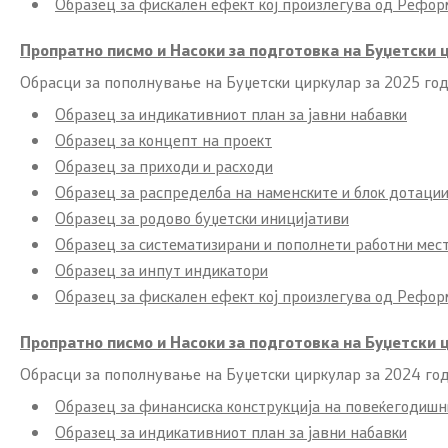
Образец за фискален ефект кој произлегува од Рефор
Пропратно писмо и Насоки за подготовка на Буџетски 
Обрасци за пополнување на Буџетски циркулар за 2025 го
Образец за индикативниот план за јавни набавки
Образец за концепт на проект
Образец за приходи и расходи
Образец за распределба на наменските и блок дотаци
Образец за родово буџетски иницијативи
Образец за систематизирани и пополнети работни мес
Образец за инпут индикатори
Образец за фискален ефект кој произлегува од Рефор
Пропратно писмо и Насоки за подготовка на Буџетски 
Обрасци за пополнување на Буџетски циркулар за 2024 го
Образец за финансиска конструкција на повеќегодишн
Образец за индикативниот план за јавни набавки