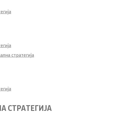
 за јавни финансии
егија
а едукација
егија
а инспекција во
ална стратегија
ктор
авност
Е-сервиси
егија
ја
Е-сервиси
А СТРАТЕГИЈА
ференции