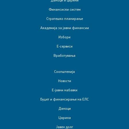
Е-сервиси
Финансиски систем
Стратешко планирање
Контакт
Академија за јавни финансии
Контакт
Избори
Е-сервиси
Корисни линкови
Вработувања
Изјава за пристапност
Соопштенија
Новости
Е-јавни набавки
Со еден клик до сите услуги
Буџет и финансирање на ЕЛС
Даноци
Царина
Јавен долг