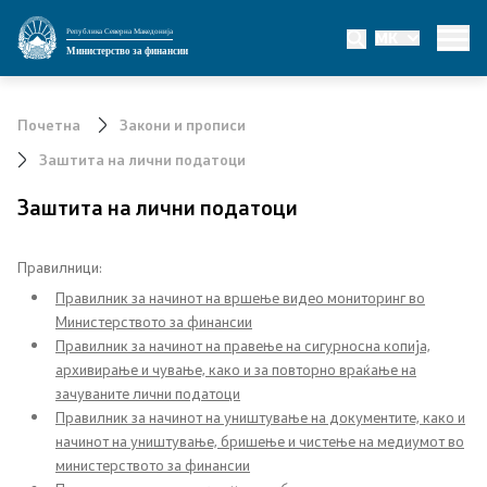
Република Северна Македонија
MK
Министерство
Министерство за финансии
За министерството
Почетна
Закони и прописи
Мисија и визија
Заштита на лични податоци
Заштита на лични податоци
Министер
Заменик министер
Правилници:
Правилник за начинот на вршење видео мониторинг во
Државен секретар
Министерството за финансии
Правилник за начинот на правење на сигурносна копија,
Државни советници
архивирање и чување, како и за повторно враќање на
зачуваните лични податоци
Правилник за начинот на уништување на документите, како и
Сектори
начинот на уништување, бришење и чистење на медиумот во
министерството за финансии
Органи во состав