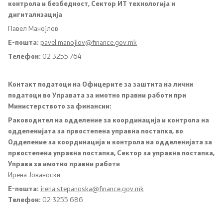
контрола и безбедност, Сектор ИТ технологија и
Централна хармонизација на системот на
дигитализација
внатрешна финансиска контрола во јавниот
Павел Манојлов
сектор
Е-пошта:
pavel.manojlov@finance.gov.mk
Стратешко планирање
Телефон:
02 3255 764
Академија за јавни финансии
Контакт податоци на Офицерите за заштита на лични
податоци во Управата за имотно правни работи при
Финансиска едукација
Министерството за финансии:
Раководител на одделение за координација и контрола на
Избори
одделенијата за првостепена управна постапка, во
Одделение за координација и контрола на одделенијата за
првостепена управна постапка, Сектор за управна постапка,
Финансиска инспекција во јавниот сектор
Управа за имотно правни работи
Ирена Јованоски
Клучни сегменти
Е-пошта:
irena.stepanoska@finance.gov.mk
Телефон:
02 3255 686
Статистика