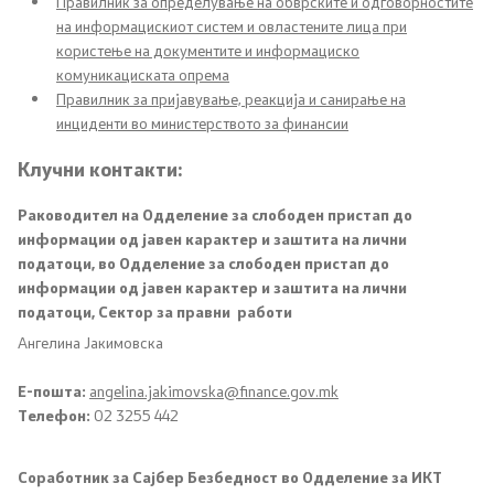
Правилник за определување на обврските и одговорностите
на информацискиот систем и овластените лица при
Политика за квалитет
користење на документите и информациско
комуникациската опрема
Превенција од корупција
Правилник за пријавување, реакција и санирање на
инциденти во министерството за финансии
Органограм
Клучни контакти:
Раководител на Одделение за слободен пристап до
Области
информации од јавен карактер и заштита на лични
податоци, во Одделение за слободен пристап до
Јавни финансии
информации од јавен карактер и заштита на лични
податоци, Сектор за правни работи
Економска политика и развој
Ангелина Јакимовска
Е-пошта:
angelina.jakimovska@finance.gov.mk
Даноци и царини
Телефон:
02 3255 442
Финансиски систем
Соработник за Сајбер Безбедност во Одделение за ИКТ