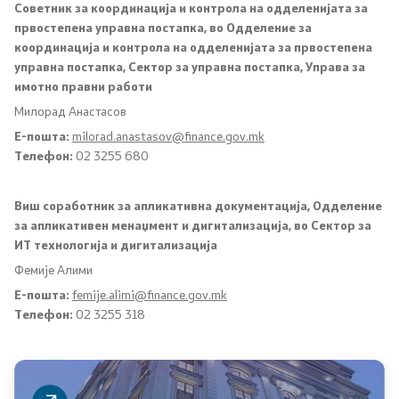
Советник за координација и контрола на одделенијата за
Реформи
првостепена управна постапка, во Одделение за
координација и контрола на одделенијата за првостепена
управна постапка, Сектор за управна постапка, Управа за
Проекти
имотно правни работи
Милорад Анастасов
Публикации и објави
Е-пошта:
milorad.anastasov@finance.gov.mk
Телефон:
02 3255 680
Јавни набавки
Виш соработник за апликативна документација, Одделение
Годишни планови
за апликативен менаџмент и дигитализација, во Сектор за
ИТ технологија и дигитализација
Е-јавни набавки
Фемије Алими
Е-пошта:
femije.alimi@finance.gov.mk
Склучени договори за јавни набавки
Телефон:
02 3255 318
Закони и прописи