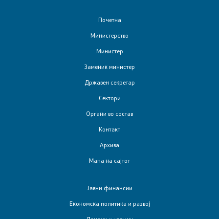
Интервјуа
Почетна
Министерство
Извештаи
Министер
Заменик министер
Слободен пристап до информации од јавен карактер
Државен секретар
Заштита на укажувачи
Сектори
Органи во состав
Вести
Контакт
Листа на вработени
Архива
Мапа на сајтот
Вработувања
Јавни финансии
Е-сервиси
Економска политика и развој
Даноци и царини