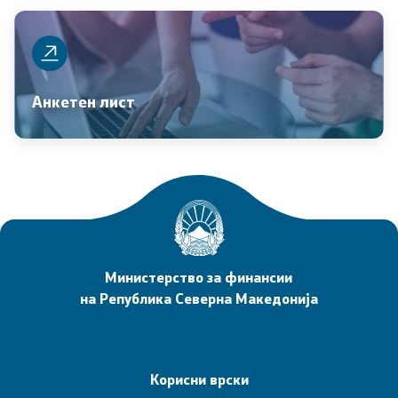
Финансиска инспекција во јавниот сектор
Заштита на лични податоци
Анкетен лист
Субвенциониран станбен кредит
Управување со јавни инвестиции
Односи со јавност
Соопштенија
Министерство за финансии
на Република Северна Македонија
Новости
Прес-конференции
Корисни врски
Обраќања