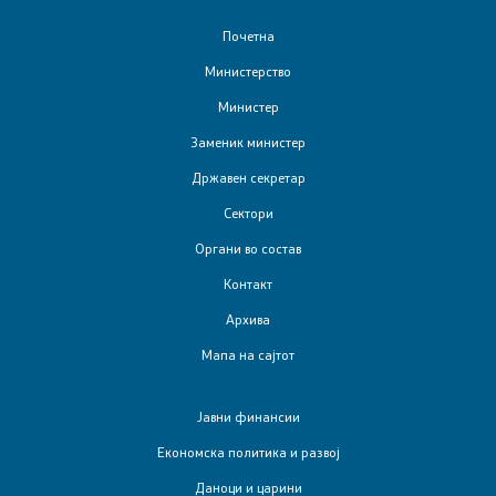
Е-сервиси
Почетна
Министерство
Контакт
Министер
Контакт
Заменик министер
Државен секретар
Корисни линкови
Сектори
Органи во состав
Изјава за пристапност
Контакт
Архива
Мапа на сајтот
Со еден клик до сите услуги
Јавни финансии
Економска политика и развој
Даноци и царини