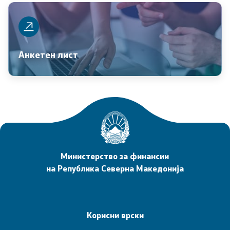
Интервјуа
Извештаи
Анкетен лист
Слободен пристап до информации од јавен карактер
Заштита на укажувачи
Вести
Листа на вработени
Министерство за финансии
на Република Северна Македонија
Вработувања
Е-сервиси
Корисни врски