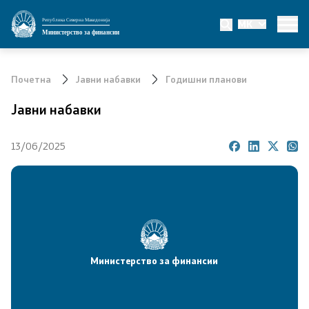
Република Северна Македонија
MK
Министерство
Министерство за финансии
За министерството
Почетна
Јавни набавки
Годишни планови
Мисија и визија
Јавни набавки
Министер
13/06/2025
Заменик министер
Државен секретар
Државни советници
Министерство за финансии
Сектори
Органи во состав