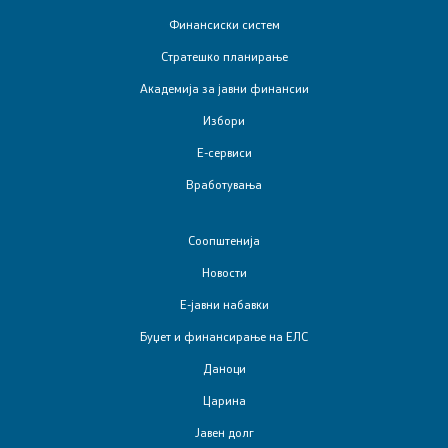
Финансиски систем
Стратешко планирање
Академија за јавни финансии
Избори
Е-сервиси
Вработувања
Соопштенија
Новости
Е-јавни набавки
Буџет и финансирање на ЕЛС
Даноци
Царина
Јавен долг