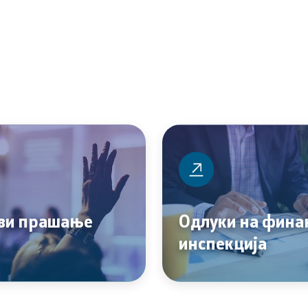
ви прашање
Одлуки на фина
инспекција