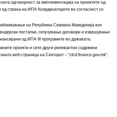
сната одговорност за имплементација на проектите од
и од страна на ИПА Координаторите во согласност со
приближување на Република Северна Македонија кон
 тендерски постапки, склучување договори и извршување
инансирани од ИПА III програмите во државата.
овните проекти и сите други релевантни содржини
та веб-страница на Секторот – “cfcd.finance.gov.mk”.