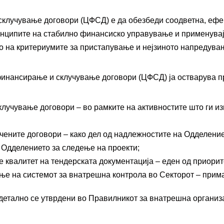
 за јавни финансии
 склучување договори (ЦФ
С
Д) е да обезбеди соодветна, еф
а едукација
нципите на стабилно финансиско управување и применувајќ
 на критериумите за пристапување и нејзиното напредувањ
 финансирање и склучување договори (ЦФ
С
Д) ја остварува 
а инспекција во
ктор
клучување договори – во рамките на активностите што ги и
авност
Е-сервиси
чените договори – како дел од надлежностите на Одделение
 Одделението за следење на проекти;
ја
Е-сервиси
квалитет на тендерската документација – еден од приорите
 на системот за внатрешна контрола во Секторот – прима
детално се утврдени во Правилникот за внатрешна организа
ференции