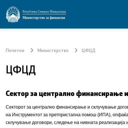
Министерство
Области
Република Северна Македонија
Министерство за финансии
За министерството
Јавни фин
Мисија и визија
Економска 
Почетна
Министерство
ЦФЦД
Министер
Даноци и 
ЦФЦД
Заменик министер
Финансиск
Државен секретар
Централна
системот 
Сектор за централно финансирање 
финансиск
Државни советници
сектор
Секторот за централно финансирање и склучување дого
Сектори
на Инструментот за претпристапна помош (ИПА), опфаќај
Стратешко
склучување договори, следење на нивната реализација 
Органи во состав