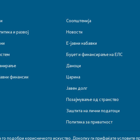
ии
Соопштенија
итика и развој
Новости
ини
Е-јавни набавки
истем
Буџет и финансирање на ЕЛС
анирање
Даноци
јавни финансии
Царина
Јавен долг
Позајмување од странство
Заштита на лични податоци
Политика за приватност
а го подобри корисничкото искуство. Доколку ги прифаќате условите пр