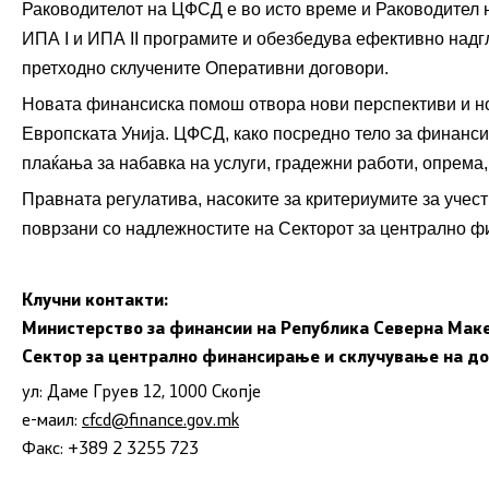
Раководителот на ЦФ
Финансиски систем
С
Д е во исто време и Раководител 
Обраќања
ИПА I и ИПА II програмите и обезбедува ефективно надг
Јавен долг
Интервјуа
претходно склучените Оперативни договори.
Новата финансиска помош отвора нови перспективи и но
Позајмување од странство
Извештаи
Европската Унија. ЦФ
С
Д, како посредно тело за финанс
плаќања за набавка на услуги, градежни работи, опрема,
Гаранции за позајмување од
Слободен 
Правната регулатива, насоките за критериумите за учес
странство
од јавен к
поврзани со надлежностите на Секторот за централно фи
Јавна внатрешна финансиска
Заштита н
контрола
Клучни контакти:
Вести
Министерство за финансии на
Република Северна Мак
Управа за имотно правни работи -
Сектор за централно финансирање и склучување на д
закони
Листа на 
ул: Даме Груев 12, 1000 Скопје
Финансиска инспекција во
е-маил:
cfcd@finance.gov.mk
Вработув
јавниот сектор
Факс: +389 2 3255 723