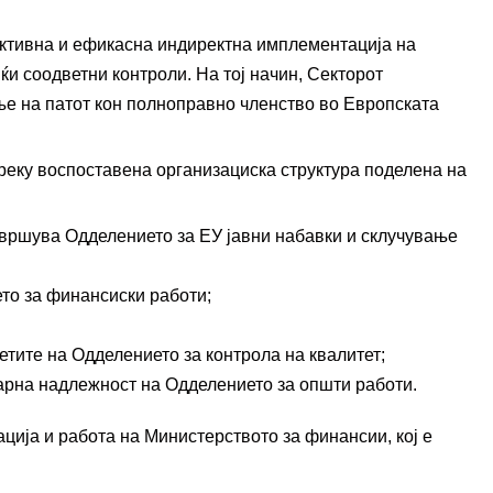
ективна и ефикасна индиректна имплементација на
и соодветни контроли. На тој начин, Секторот
е на патот кон полноправно членство во Европската
преку воспоставена организациска структура поделена на
звршува Одделението за ЕУ јавни набавки и склучување
Контакт
то за финансиски работи;
Контакт
тите на Одделението за контрола на квалитет;
рна надлежност на Одделението за општи работи.
Корисни линкови
ција и работа на Министерството за финансии, кој е
Изјава за пристапност