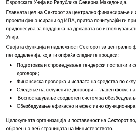
Европската Унија во Република Северна Македонија.
Академија
Главната цел на Секторот за централно финансирање и
Политика за квалитет
Финансиск
проекти финансирани од ИПА, притоа почитувајќи ги при
Превенција од корупција
придонесува за поддршка на државата во исполнувањето
Избори
Унија.
Органограм
Својата функција и надлежност Секторот за централно
Финансиск
пет одделенија, која ги опфаќа следните процеси:
јавниот се
Подготовка и спроведување тендерски постапки и с
договори;
Закони и прописи
Односи со ј
Финансиска проверка и исплата на средства по склу
Следење на склучените договори – главен фокус на
Буџет и финансирање на ЕЛС
Соопштени
Воспоставување соодветен систем за обезбедување 
Обезбедување ефикасно и ефективно функционирање
Даноци
Новости
Целокупната организација и поставеност на Секторот по
Царина
Прес-кон
објавен на веб-страницата на Министерството.