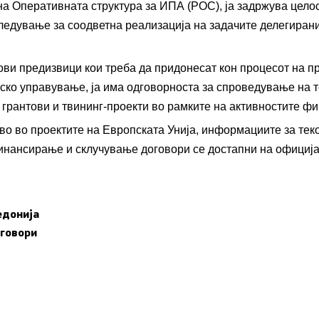
на Оперативната структура за ИПА (РОС), ја задржува цело
ледување за соодветна реализација на задачите делегиран
ви предизвици кои треба да придонесат кон процесот на 
иско управување, ја има одговорностa за спроведување на
 грантови и твининг-проекти во рамките на активностите ф
пристап до информации
тво во проектите на Европската Унија, информациите за тек
арактер
нансирање и склучување договори се достапни на официјална
а укажувачи
едонија
оговори
вработени
ања