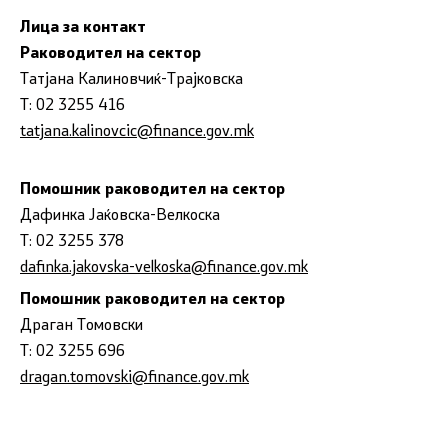
Заштита на лични податоци
Лица за контакт
Раководител на сектор
Субвенциониран станбен кредит
Татјана Калиновчиќ-Трајковска
Т: 02 3255 416
Управување со јавни инвестиции
tatjana.kalinovcic@finance.gov.mk
Помошник раководител на сектор
Дафинка Јаќовска-Велкоска
Т: 02 3255 378
dafinka.jakovska-velkoska@finance.gov.mk
Помошник раководител на сектор
Драган Томовски
Т: 02 3255 696
dragan.tomovski@finance.gov.mk