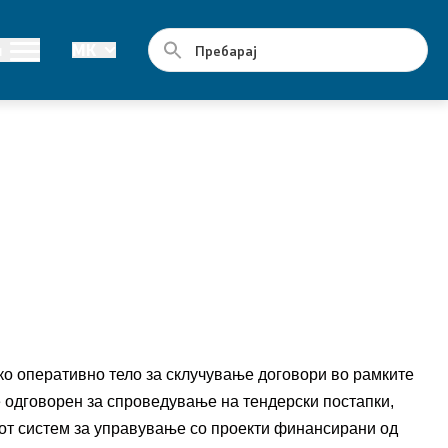
Јавни набавки
и
MK
Годишни планови
Е-јавни набавки
Склучени договори за јавни набавки
ко оперативно тело за склучување договори во рамките
е одговорен за спроведување на тендерски постапки,
от систем за управување со проекти финансирани од