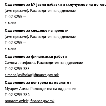
Одделение за ЕУ јавни набавки и склучување на догов
(име презиме), Раководител на одделение
Т: 02 3255 —
е-маил
Одделение за следење на проекти
(име презиме), Раководител на одделение
Т: 02 3255 —
е-маил
Одделение за финансиски работи
Симона Јосифоска, Раководител на одделение
Т: 02 3255 388
simona.josifoska@finance.gov.mk
Одделение за контрола на квалитет
Муарем Азизи, Раководител на одделение
Т: 02 3255 384
muarem.azizi@finance.gov.mk