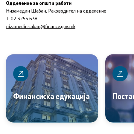
Одделение за општи работи
Низамедин Шабан, Раководител на одделение
Т: 02 3255 638
nizamedin.saban@finance.gov.mk
Финансиска едукација
Поста