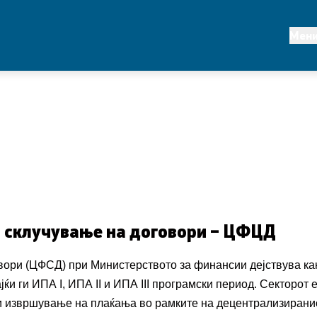
Клучни сегменти
Мен
ансии
Статистика
политика и развој
Реформи
царини
Проекти
и систем
Публикации и објави
 хармонизација на
на внатрешна
и склучување на договори – ЦФЦД
а контрола во јавниот
вори (ЦФ
С
Д) при Министерството за финансии дејствува ка
ќи ги ИПА I, ИПА II
и
ИПА III програмски период. Секторот 
 планирање
и извршување на плаќања во рамките на децентрализирани