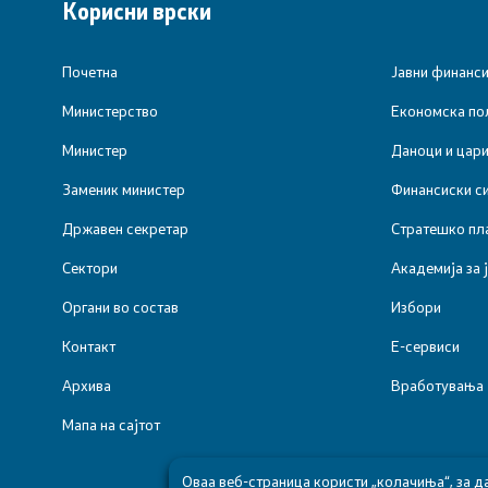
Корисни врски
Почетна
Јавни финанс
Министерство
Економска пол
Министер
Даноци и цар
Заменик министер
Финансиски с
Државен секретар
Стратешко пл
Сектори
Академија за 
Органи во состав
Избори
Контакт
Е-сервиси
Архива
Вработувања
Мапа на сајтот
Оваа веб-страница користи „колачиња“, за д