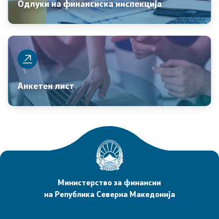
Одлуки на финансиска инспекција
Централна хармонизација на системот на
внатрешна финансиска контрола во јавниот
сектор
Стратешко планирање
Академија за јавни финансии
Анкетен лист
Финансиска едукација
Избори
Финансиска инспекција во јавниот сектор
Министерство за финансии
Клучни сегменти
на Република Северна Македонија
Статистика