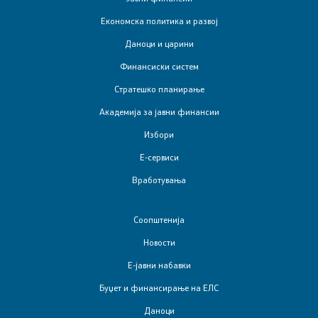
Буџет и финансирање на ЕЛС
Економска политика и развој
Даноци и царини
Даноци
Финансиски систем
Царина
Стратешко планирање
Академија за јавни финансии
Финансиски систем
Избори
Јавен долг
Е-сервиси
Вработувања
Позајмување од странство
Соопштенија
Гаранции за позајмување од странство
Новости
Јавна внатрешна финансиска контрола
Е-јавни набавки
Буџет и финансирање на ЕЛС
Управа за имотно правни работи - закони
Даноци