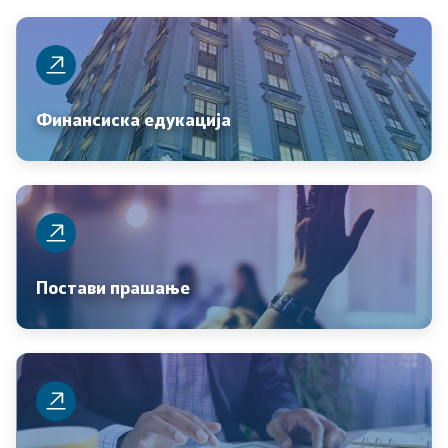
Политика за квалитет
Превенција од корупција
Финансиска едукација
Органограм
Области
Јавни финансии
Постави прашање
Економска политика и развој
Даноци и царини
Финансиски систем