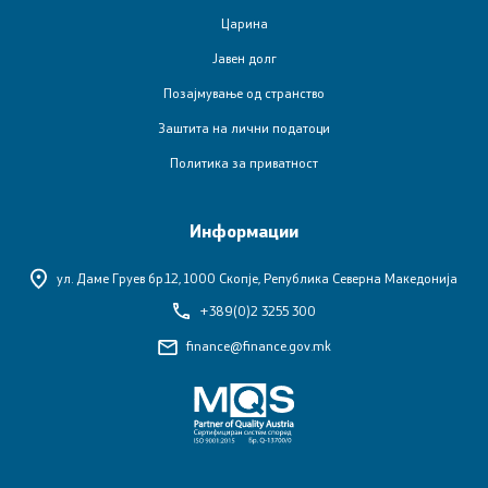
Финансиска инспекција во јавниот сектор
Царина
Јавен долг
Заштита на лични податоци
Позајмување од странство
Субвенциониран станбен кредит
Заштита на лични податоци
Политика за приватност
Управување со јавни инвестиции
Информации
Односи со јавност
ул. Даме Груев бр.12,
1000 Скопје, Република Северна Македонија
Соопштенија
+389(0)2 3255 300
finance@finance.gov.mk
Новости
Прес-конференции
Обраќања