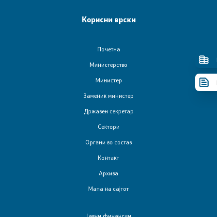
Реформи
Корисни врски
Проекти
Почетна
Публикации и објави
Министерство
Министер
Јавни набавки
Заменик министер
Државен секретар
Годишни планови
Сектори
Органи во состав
Е-јавни набавки
Контакт
Склучени договори за јавни набавки
Архива
Мапа на сајтот
Закони и прописи
Јавни финансии