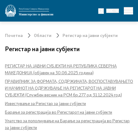
Република Северна Македонија
MK
Министерство
Министерство за финансии
За министерството
Почетна
Области
Регистар на јавни субјекти
Мисија и визија
Регистар на јавни субјекти
Министер
РЕГИСТАР НА ЈАВНИ СУБЈЕКТИ НА РЕПУБЛИКА СЕВEРНА
МАКЕДОНИЈА (објавен на 30.06.2025 година)
Заменик министер
ПРАВИЛНИК ЗА ФОРМАTA, СОДРЖИНАTA, ВОСПОСТАВУВАЊЕТО
И НАЧИНОТ НА ОДРЖУВАЊЕ НА РЕГИСТАРОТ НА ЈАВНИ
Државен секретар
СУБЈЕКТИ (Службен весник на РСМ бр.277 од 31.12.2024 год)
Известување за Регистар за јавни субјекти
Државни советници
Барање за регистрација во Регистарот на јавни субјекти
Сектори
Упатство за пополнување на Барање за регистрација во Регистар
за јавни субјекти
Органи во состав