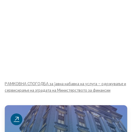
Централна хармонизација на системот на
внатрешна финансиска контрола во јавниот
сектор
Стратешко планирање
Академија за јавни финансии
Финансиска едукација
Избори
РАМКОВНА СПОГОДБА за јавна набавка на услуга – одржување и
сервисирање на зградата на Министерството за финансии
Финансиска инспекција во јавниот сектор
Клучни сегменти
Статистика