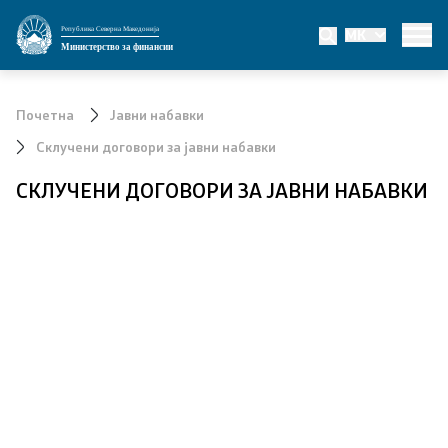
Република Северна Македонија
MK
Министерство
Министерство за финансии
За министерството
Почетна
Јавни набавки
Мисија и визија
Склучени договори за јавни набавки
СКЛУЧЕНИ ДОГОВОРИ ЗА ЈАВНИ НАБАВКИ
Министер
Заменик министер
Државен секретар
Државни советници
Сектори
Органи во состав