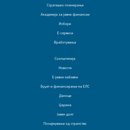
Стратешко планирање
Интервјуа
Академија за јавни финансии
Избори
Извештаи
Е-сервиси
Слободен пристап до информации од јавен карактер
Вработувања
Заштита на укажувачи
Соопштенија
Новости
Вести
Е-јавни набавки
Листа на вработени
Буџет и финансирање на ЕЛС
Даноци
Вработувања
Царина
Јавен долг
Е-сервиси
Позајмување од странство