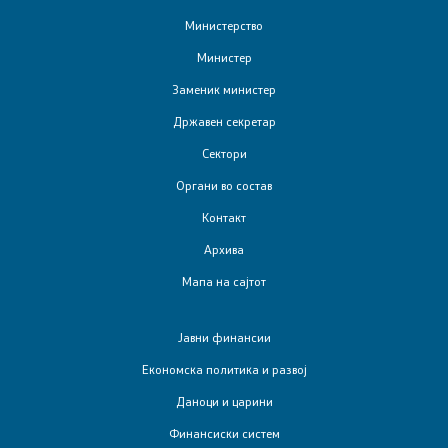
Финансиска инспекција во јавниот сектор
Министерство
Министер
Заштита на лични податоци
Заменик министер
Субвенциониран станбен кредит
Државен секретар
Сектори
Управување со јавни инвестиции
Органи во состав
Контакт
Односи со јавност
Архива
Мапа на сајтот
Соопштенија
Новости
Јавни финансии
Економска политика и развој
Прес-конференции
Даноци и царини
Финансиски систем
Обраќања