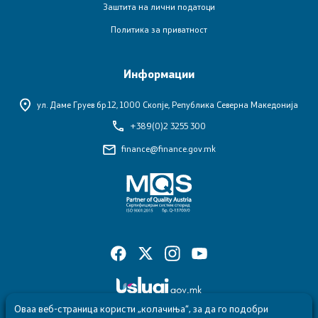
Е-сервиси
Заштита на лични податоци
Политика за приватност
Контакт
Информации
Контакт
ул. Даме Груев бр.12,
1000 Скопје, Република Северна Македонија
Корисни линкови
+389(0)2 3255 300
finance@finance.gov.mk
Изјава за пристапност
Со еден клик до сите услуги
Оваа веб-страница користи „колачиња“, за да го подобри