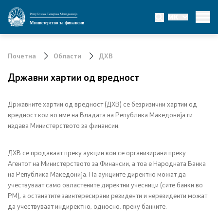
Република Северна Македонија
MK
Министерство
Министерство за финансии
За министерството
Почетна
Области
ДХВ
Мисија и визија
Државни хартии од вредност
Министер
Државните хартии од вредност (ДХВ) се безризични хартии од
вредност кои во име на Владата на Република Македонија ги
Заменик министер
издава Министерството за финансии.
Државен секретар
ДХВ се продаваат преку аукции кои се организирани преку
Агентот на Министерството за Финансии, а тоа е Народната Банка
Државни советници
на Република Македонија. На аукциите директно можат да
учествуваат само овластените директни учесници (сите банки во
Сектори
РМ), а останатите заинтересирани резиденти и нерезиденти можат
да учествуваат индиректно, односно, преку банките.
Органи во состав