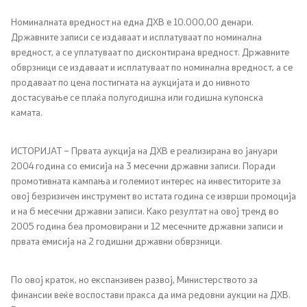
Номиналната вредност на една ДХВ е 10.000,00 денари.
Политика за квалитет
Државните записи се издаваат и исплатуваат по номинална
вредност, а се уплатуваат по дисконтирана вредност. Државните
Превенција од корупција
обврзници се издаваат и исплатуваат по номинална вредност, а се
продаваат по цена постигната на аукцијата и до нивното
Органограм
достасување се плаќа полугодишна или годишна купонска
камата.
Области
ИСТОРИЈАТ – Првата аукција на ДХВ е реализирана во јануари
2004 година со емисија на 3 месечни државни записи. Поради
Јавни финансии
промотивната кампања и големиот интерес на инвеститорите за
овој безризичен инструмент во истата година се изврши промоција
и на 6 месечни државни записи. Како резултат на овој тренд во
Економска политика и развој
2005 година беa промовирани и 12 месечните државни записи и
првата емисија на 2 годишни државни обврзници.
Даноци и царини
По овој краток, но експанзивен развој, Министерството за
Финансиски систем
финансии веќе воспостави пракса да има редовни аукции на ДХВ.