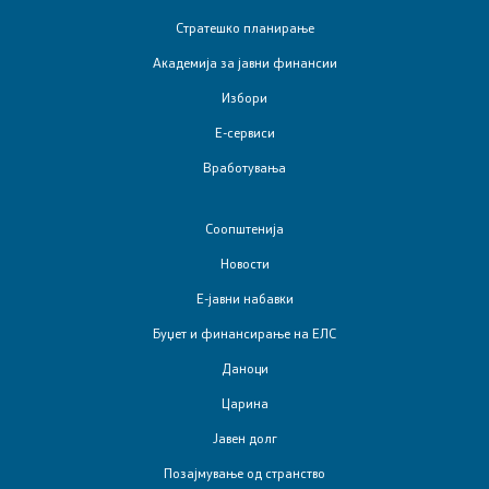
Стратешко планирање
Интервјуа
Академија за јавни финансии
Извештаи
Избори
Е-сервиси
Слободен пристап до информации од јавен карактер
Вработувања
Заштита на укажувачи
Соопштенија
Вести
Новости
Е-јавни набавки
Листа на вработени
Буџет и финансирање на ЕЛС
Вработувања
Даноци
Царина
Јавен долг
Е-сервиси
Позајмување од странство