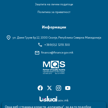
Е-сервиси
Заштита на лични податоци
Политика за приватност
Контакт
Информации
Контакт
ул. Даме Груев бр.12,
1000 Скопје, Република Северна Македонија
Корисни линкови
+389(0)2 3255 300
finance@finance.gov.mk
Изјава за пристапност
Со еден клик до сите услуги
Оваа веб-страница користи „колачиња“, за да го подобри