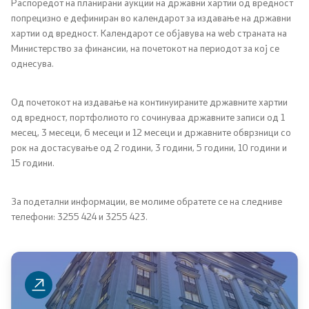
Распоредот на планирани аукции на државни хартии од вредност
Централна хармонизација на системот на
попрецизно е дефиниран во календарот за издавање на државни
внатрешна финансиска контрола во јавниот
хартии од вредност. Календарот се објавува на web страната на
сектор
Министерство за финансии, на почетокот на периодот за кој се
однесува.
Стратешко планирање
Од почетокот на издавање на континуираните државните хартии
Академија за јавни финансии
од вредност, портфолиото го сочинуваа државните записи од 1
месец, 3 месеци, 6 месеци и 12 месеци и државните обврзници со
Финансиска едукација
рок на достасување од 2 години, 3 години, 5 години, 10 години и
15 години.
Избори
За подетални информации, ве молиме обратете се на следниве
Финансиска инспекција во јавниот сектор
телефони: 3255 424 и 3255 423.
Клучни сегменти
Статистика