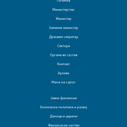
Почетна
Финансиска инспекција во јавниот сектор
Министерство
Министер
Заштита на лични податоци
Заменик министер
Субвенциониран станбен кредит
Државен секретар
Сектори
Управување со јавни инвестиции
Органи во состав
Контакт
Односи со јавност
Архива
Соопштенија
Мапа на сајтот
Новости
Јавни финансии
Економска политика и развој
Прес-конференции
Даноци и царини
Обраќања
Финансиски систем