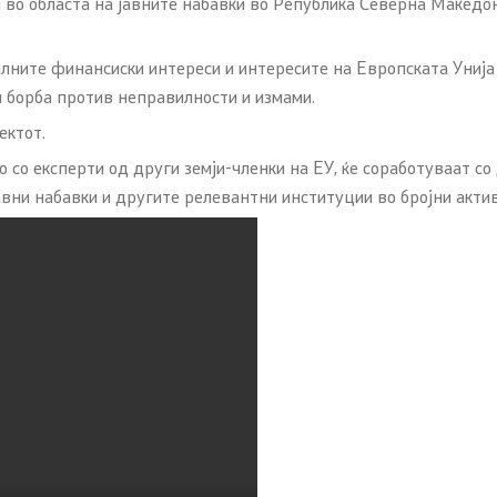
 во областа на јавнитe набавки во Република Северна Македон
лните финансиски интереси и интересите на Европската Унија
 борба против неправилности и измами.
ектот.
но со експерти од други земји-членки на ЕУ, ќе соработуваат
јавни набавки и другите релевантни институции во бројни акт