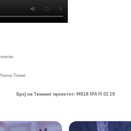
чевски
 Ивана Лекиќ
Број на Твининг проектот: MK18 IPA FI 01 19