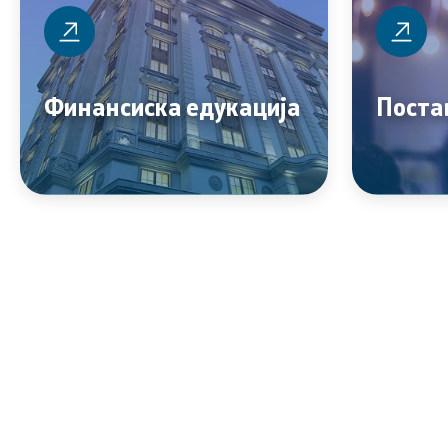
Финансиска едукација
Поста