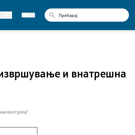
Јавни набавки
и
MK
Годишни планови
Е-јавни набавки
Склучени договори за јавни набавки
 извршување и внатрешна
на контрола”