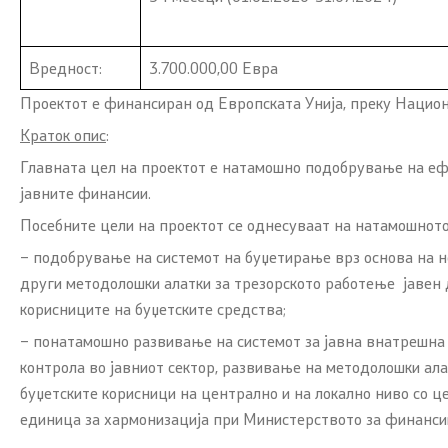
Финансиски систем
Обраќања
Јавен долг
Интервјуа
Вредност:
3.700.000,00 Евра
Проектот е финансиран од Европската Унија, преку Нацио
Позајмување од странство
Извештаи
Краток опис
:
Гаранции за позајмување од
Слободен 
Главната цел на проектот е натамошно подобрување на еф
странство
од јавен к
јавните финансии.
Посебните цели на проектот се однесуваат на натамошното
Јавна внатрешна финансиска
Заштита н
– подобрување на системот на буџетирање врз основа на н
контрола
други методолошки алатки за трезорското работење јавен 
Вести
корисниците на буџетските средства;
Управа за имотно правни работи -
закони
Листа на 
– понатамошно развивање на системот за јавна внатрешна
контрола во јавниот сектор, развивање на методолошки ала
Финансиска инспекција во
Вработув
буџетските корисници на централно и на локално ниво со 
јавниот сектор
единица за хармонизација при Министерството за финансии,