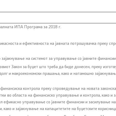
налната ИПА Програма за 2018 г.
пристап до информации
икасноста и ефективноста на јавната потрошувачка преку с
арактер
 зајакнување на системот за управување со јавните финансии
а укажувачи
овиот Закон за буџет што треба да биде донесен, преку изгот
долг и макроекономски прашања, како и натамошно зајакнувањ
вработени
 финансиска контрола преку спроведување на новата законска
тки во областа на финансиско управување и контрола, како и 
ања
цел ефикасно управување со јавните финансии и засилување н
 како и зајакнување на капацитетите на буџетските корисници