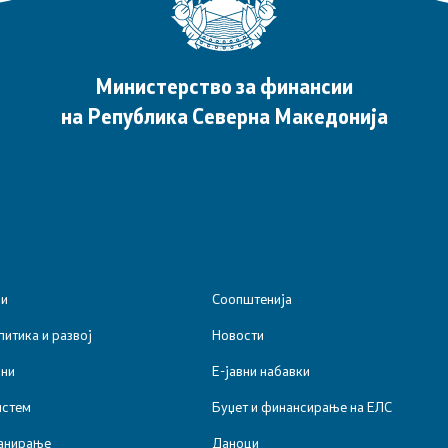
Министерство за финансии
на Република Северна Македонија
ии
Соопштенија
итика и развој
Новости
ини
Е-јавни набавки
истем
Буџет и финансирање на ЕЛС
анирање
Даноци