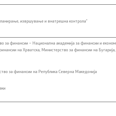
 за јавни финансии
а едукација
планирање, извршување и внатрешна контрола”
во за финансии – Национална академија за финансии и економ
а инспекција во
ктор
финансии на Хрватска, Министерство за финансии на Бугарија
авност
Е-сервиси
ство за финансии на Република Северна Македонија
ја
Е-сервиси
вки
ференции