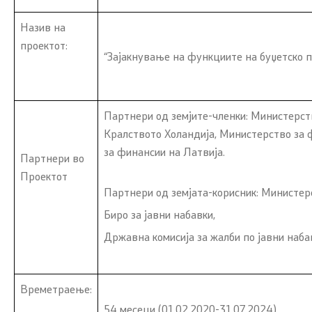
Академија
Назив на
Политика за квалитет
проектот:
Финансиск
“Зајакнување на функциите на буџетско 
Превенција од корупција
Избори
Органограм
Партнери од земјите-членки: Министерст
Финансиск
јавниот се
Кралството Холандија, Министерство за 
за финансии на Латвија.
Партнери во
Проектот
Закони и прописи
Односи со ј
Партнери од земјата-корисник: Министер
Биро за јавни набавки,
Буџет и финансирање на ЕЛС
Соопштени
Државна комисија за жалби по јавни наба
Даноци
Новости
Царина
Прес-кон
Времетраење:
54 месеци (01.02.2020-31.07.2024)