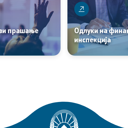
ви прашање
Одлуки на фина
инспекција