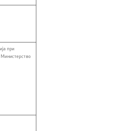
ија при
, Министерство
Контакт
Контакт
Корисни линкови
Изјава за пристапност