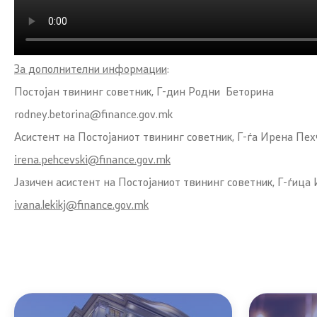
За дополнителни информации
:
Постојан твининг советник, Г-дин Родни Беторина
rodney.betorina@finance.gov.mk
Асистент на Постојаниот твининг советник, Г-ѓа Ирена Пех
irena.pehcevski@finance.gov.mk
Јазичен асистент на Постојаниот твининг советник, Г-ѓица
ivana.lekikj@finance.gov.mk