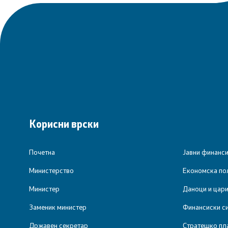
Корисни врски
Почетна
Јавни финанс
Министерство
Економска пол
Министер
Даноци и цар
Заменик министер
Финансиски с
Државен секретар
Стратешко пл