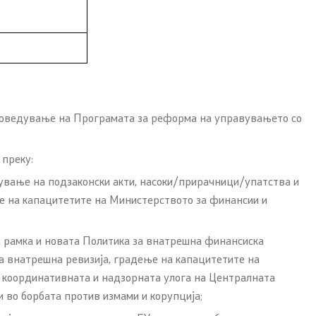
проведување на Програмата за реформа на управувањето со
 преку:
вување на подзаконски акти, насоки/прирачници/упатства и
е на капацитетите на Министерството за финансии и
 рамка и нoвата Политика за внатрешна финансиска
за внатрешна ревизија, градење на капацитетите на
а координативната и надзорната улога на Централната
 во борбата против измами и корупција;