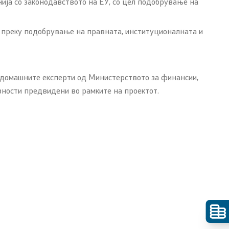
ија со законодавството на ЕУ, со цел подобрување на
 преку подобрување на правната, институционалната и
 со домашните експерти од Министерството за финансии,
ивности предвидени во рамките на проектот.
Со еден клик до сите услуги