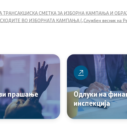
 за јавни финансии
 ТРАНСАКЦИСКА СМЕТКА ЗА ИЗБОРНА КАМПАЊА И ОБРА
а едукација
ИТЕ ВО ИЗБОРНАТА КАМПАЊА („Службен весник на Републ
а инспекција во
ктор
авност
Е-сервиси
ја
Е-сервиси
ви прашање
Одлуки на фина
инспекција
ференции