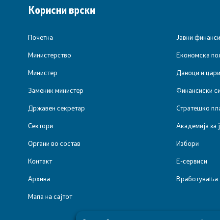
Заштита на лични податоци
Корисни врски
Субвенциониран станбен кредит
Почетна
Јавни финанс
Управување со јавни инвестиции
Министерство
Економска пол
Министер
Даноци и цар
Заменик министер
Финансиски с
Државен секретар
Стратешко пл
Сектори
Академија за 
Органи во состав
Избори
Контакт
Е-сервиси
Архива
Вработувања
Мапа на сајтот