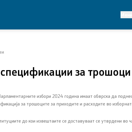
Клучни сегменти
Мен
ансии
Статистика
политика и развој
Реформи
ви
царини
Проекти
о спецификации за трошоци
и систем
Публикации и објави
 хармонизација на
на внатрешна
Парламентарните избори
20
2
4 година имаат обврска да подне
а контрола во јавниот
ификација за трошоците за приходите и расходите во изборна
уциите до кои извештаите се доставуваат се утврдени во член 8
 планирање