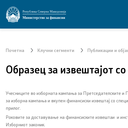
Министерство
Области
Република Северна Македонија
Министерство за финансии
За министерството
Јавни фин
Мисија и визија
Економска 
Почетна
Клучни сегменти
Публикации и обја
Министер
Даноци и 
Образец за извештајот с
Заменик министер
Финансиск
Државен секретар
Централна
системот 
Учесниците во изборната кампања за
Претседателските и 
финансиск
Државни советници
за изборна кампања и вкупен финансиски извештај со спец
сектор
прилог.
Сектори
Роковите за доставување на финансиските извештаи и инстит
Стратешко
Изборниот законик.
Органи во состав