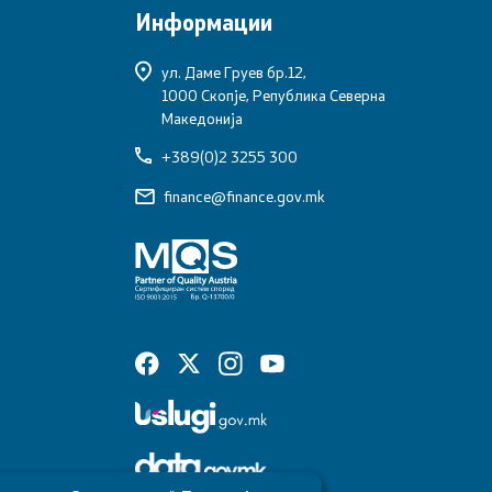
Информации
ул. Даме Груев бр.12,
1000 Скопје, Република Северна
Македонија
+389(0)2 3255 300
finance@finance.gov.mk
Со еден клик до сите услуги