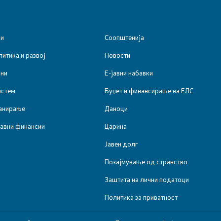
ии
Соопштенија
итика и развој
Новости
ини
Е-јавни набавки
истем
Буџет и финансирање на ЕЛС
анирање
Даноци
јавни финансии
Царина
Јавен долг
Позајмување од странство
Заштита на лични податоци
Политика за приватност