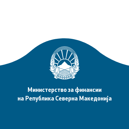
пристап до информации
арактер
а укажувачи
Министерство за финансии
вработени
на Република Северна Македонија
ања