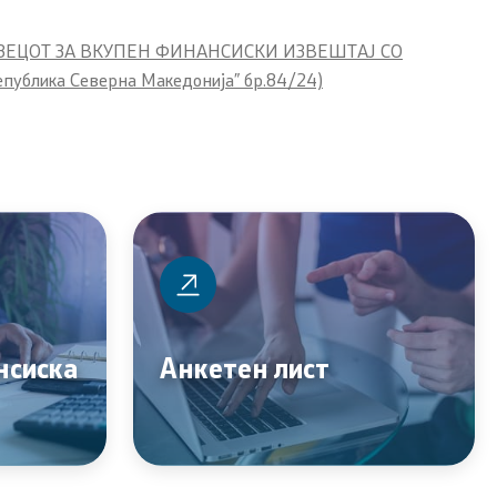
ЗЕЦОТ ЗА ВКУПЕН ФИНАНСИСКИ ИЗВЕШТАЈ СО
ика Северна Македонија” бр.84/24)
Контакт
Контакт
нсиска
Анкетен лист
Корисни линкови
Изјава за пристапност