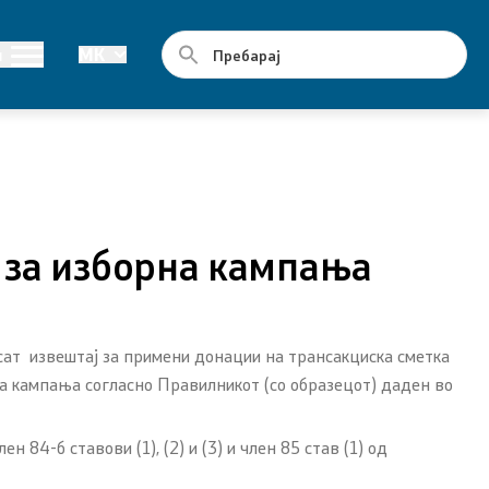
Јавни набавки
и
MK
Годишни планови
Е-јавни набавки
Склучени договори за јавни набавки
 за изборна кампања
сат извештај за примени донации на трансакциска сметка
та кампања согласно Правилникот (со образецот) даден во
4-б ставови (1), (2) и (3) и член 85 став (1) од