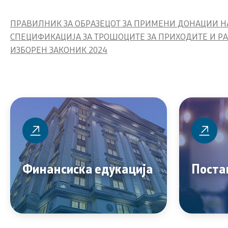
Академија
Политика за квалитет
ПРАВИЛНИК ЗА ОБРАЗЕЦОТ ЗА ПРИМЕНИ ДОНАЦИИ НА
Финансиск
СПЕЦИФИКАЦИЈА ЗА ТРОШОЦИТЕ ЗА ПРИХОДИТЕ И РАСХОД
Превенција од корупција
ИЗБОРЕН ЗАКОНИК 2024
Избори
Органограм
Финансиск
јавниот се
Закони и прописи
Односи со ј
Буџет и финансирање на ЕЛС
Соопштени
Финансиска едукација
Поста
Даноци
Новости
Царина
Прес-кон