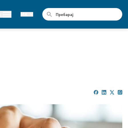
Јавни набавки
и
MK
Годишни планови
Е-јавни набавки
Склучени договори за јавни набавки