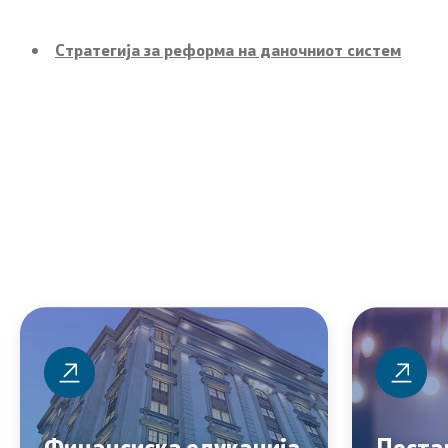
Финансиски систем
Обраќања
Стратегија за реформа на даночниот систем
Јавен долг
Интервјуа
Позајмување од странство
Извештаи
Гаранции за позајмување од
Слободен 
странство
од јавен к
Јавна внатрешна финансиска
Заштита н
контрола
Вести
Управа за имотно правни работи -
закони
Листа на 
Финансиска инспекција во
Вработув
јавниот сектор
Финансиска едукација
Поста