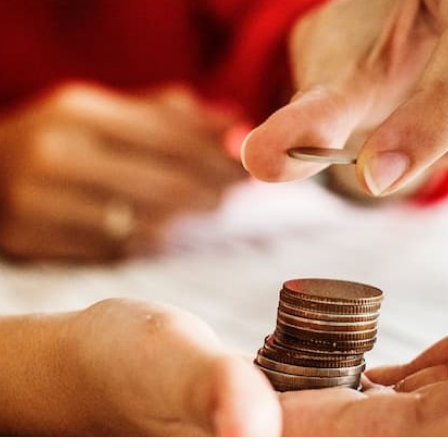
 за јавни финансии
а едукација
а инспекција во
ктор
авност
Е-сервиси
ја
Е-сервиси
ференции