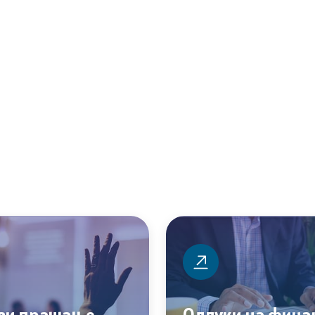
пристап до информации
арактер
а укажувачи
вработени
ања
ви прашање
Одлуки на фина