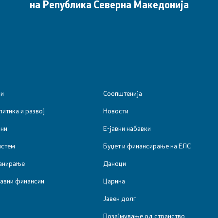
на Република Северна Македонија
ии
Соопштенија
итика и развој
Новости
ини
Е-јавни набавки
истем
Буџет и финансирање на ЕЛС
анирање
Даноци
јавни финансии
Царина
Јавен долг
Позајмување од странство