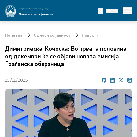
Република Северна Македонија
MK
Министерство
Министерство за финансии
За министерството
Почетна
Односи со јавност
Новости
Мисија и визија
Димитриеска-Кочоска: Во првата половина
од декември ќе се објави новата емисија
Министер
Граѓанска обврзница
Заменик министер
25/11/2025
Државен секретар
Државни советници
Сектори
Органи во состав