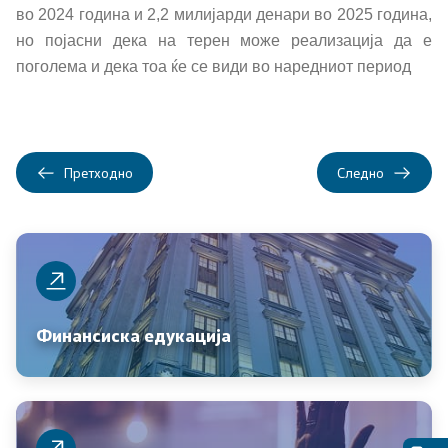
во 2024 година и 2,2 милијарди денари во 2025 година,
Буџет и финансирање на ЕЛС
но појасни дека на терен може реализација да е
Даноци
поголема и дека тоа ќе се види во наредниот период
Царина
Финансиски систем
Претходно
Следно
Јавен долг
Позајмување од странство
Гаранции за позајмување од странство
Финансиска едукација
Јавна внатрешна финансиска контрола
Управа за имотно правни работи - закони