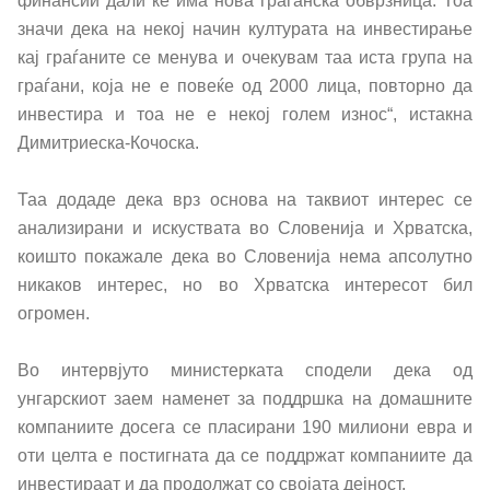
финансии дали ќе има нова граѓанска обврзница. Тоа
Централна хармонизација на системот на
значи дека на некој начин културата на инвестирање
внатрешна финансиска контрола во јавниот
кај граѓаните се менува и очекувам таа иста група на
сектор
граѓани, која не е повеќе од 2000 лица, повторно да
инвестира и тоа не е некој голем износ“, истакна
Стратешко планирање
Димитриеска-Кочоска.
Академија за јавни финансии
Таа додаде дека врз основа на таквиот интерес се
Финансиска едукација
анализирани и искуствата во Словенија и Хрватска,
коишто покажале дека во Словенија нема апсолутно
Избори
никаков интерес, но во Хрватска интересот бил
огромен.
Финансиска инспекција во јавниот сектор
Во интервјуто министерката сподели дека од
унгарскиот заем наменет за поддршка на домашните
Клучни сегменти
компаниите досега се пласирани 190 милиони евра и
оти целта е постигната да се поддржат компаниите да
Статистика
инвестираат и да продолжат со својата дејност.