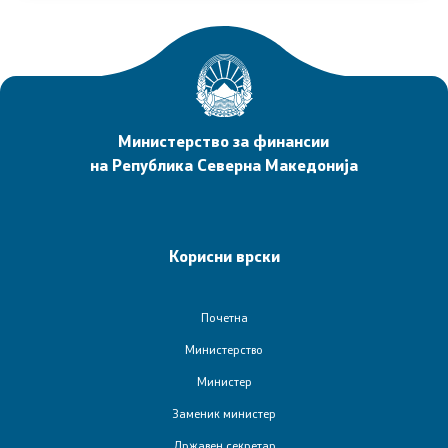
Интервјуа
Извештаи
Слободен пристап до информации од јавен карактер
Министерство за финансии
на Република Северна Македонија
Заштита на укажувачи
Вести
Корисни врски
Листа на вработени
Почетна
Вработувања
Министерство
Министер
Е-сервиси
Заменик министер
Државен секретар