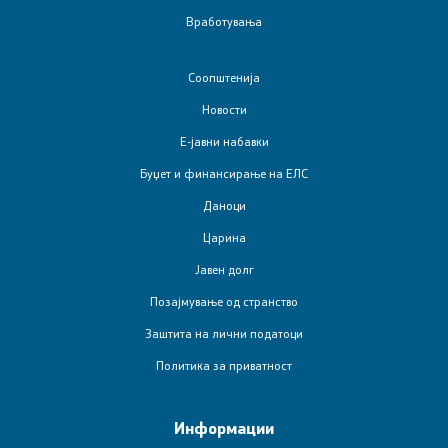
Вработувања
Соопштенија
Новости
Е-јавни набавки
Буџет и финансирање на ЕЛС
Даноци
Царина
Јавен долг
Позајмување од странство
Заштита на лични податоци
Политика за приватност
Информации