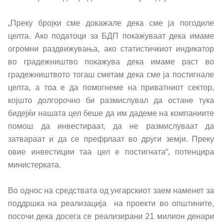
Реформи
„Преку бројки сме докажале дека сме ја погодиле
целта. Ако податоци за БДП покажуваат дека имаме
Проекти
огромни раздвижувања, ако статистичкиот индикатор
во градежништво покажува дека имаме раст во
Публикации и објави
градежништвото тогаш сметам дека сме ја постигнале
целта, а тоа е да помогнеме на приватниот сектор,
Јавни набавки
којшто долгорочно би размислувал да остане тука
бидејќи нашата цел беше да им дадеме на компаниите
Годишни планови
помош да инвестираат, да не размислуваат да
затвараат и да се префрлаат во други земји. Преку
Е-јавни набавки
овие инвестиции таа цел е постигната“, потенцира
министерката.
Склучени договори за јавни набавки
Во однос на средствата од унгарскиот заем наменет за
поддршка на реализација
на проекти во општините,
Закони и прописи
посочи дека досега се реализирани 21 милион денари