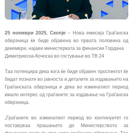
Политика за квалитет
Превенција од корупција
25 ноември 2025, Скопје
– Нова емисија Граѓанска
обврзница ќе биде објавена во првата половина од
Органограм
декември, најави министерката за финансии Гордана
Димитриеска-Кочоска во гостување во ТВ 24
Области
Таа потенцира дека кога ќе биде објавен проспектот ќе
Јавни финансии
бидат познати во јавноста и деталите за издавањето на
Граѓанската обврзница и дека во изминатиот период
Економска политика и развој
имало интерес од граѓаните за издавање на Граѓанска
обврзница.
Даноци и царини
„Граѓаните во изминатиот период во континуитет го
Финансиски систем
поставуваа прашањето до Министерството за