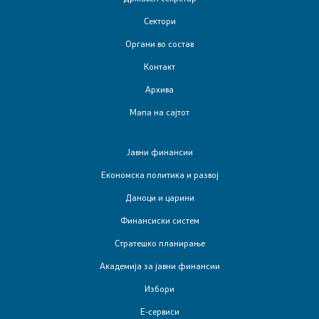
Е-сервиси
Сектори
Органи во состав
Контакт
Контакт
Контакт
Архива
Мапа на сајтот
Корисни линкови
Јавни финансии
Изјава за пристапност
Економска политика и развој
Даноци и царини
Финансиски систем
Стратешко планирање
Со еден клик до сите услуги
Академија за јавни финансии
Избори
Е-сервиси